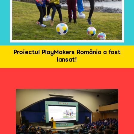
Proiectul PlayMakers România a fost
lansat!