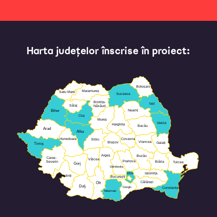
Harta județelor înscrise în proiect:
Botoșani
Maramureș
Satu Mare
Suceava
Bistrița-
Iași
Sălaj
Năsăud
Neamț
Bihor
Cluj
Mureș
Vaslui
Harghita
Bacău
Arad
Alba
Hunedoara
Covasna
Sibiu
Vrancea
Brașov
Galați
Timiș
Argeș
Buzău
Caraș-
Vâlcea
Prahova
Severin
Brăila
Tulcea
Gorj
Dâmbovița
Ilfov
Ialomița
Mehedinți
București
Călărași
Olt
Dolj
Giurgiu
Constanța
Teleorman