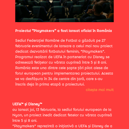
Proiectul ”Playmakers” a fost lansat oficial în România
Sediul Federației Române de Fotbal a găzduit pe 27
februarie evenimentul de lansare a celui mai nou proiect
dedicat dezvoltării fotbalului feminin, ”Playmakers”.
Programul realizat de UEFA în parteneriat cu Disney se
adresează fetițelor cu vârsta cuprinsă între 5 și 8 ani.
România este una dintre cele șapte țări pilot alese de
forul european pentru implementarea proiectului. Acesta
se va desfășura în 34 de centre din țară, care s-au
înscris deja în prima etapă a proiectului.
citește mai mult
UEFA™ și Disney™
au lansat joi, 13 februarie, la sediul forului european de la
Nyon, un proiect inedit dedicat fetelor cu vârsta cuprinsă
între 5 și 8 ani.
”Playmakers” reprezintă o inițiativă a UEFA și Disney de a